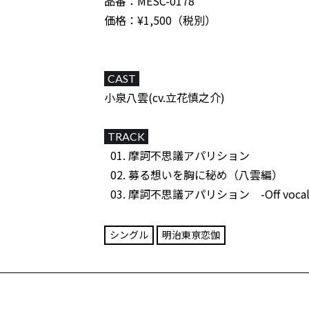
品番：MESC-0178
価格：¥1,500（税別）
CAST
小泉八雲(cv.立花慎之介)
TRACK
摩訶不思議アパリション
募る想いを胸に秘め（八雲編）
摩訶不思議アパリション -Off vocal
シングル
明治東亰恋伽