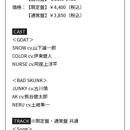
価格：【限定盤】￥4,400（税込）
【通常盤】￥3,850（税込）
CAST
＜GOAT＞
SNOW cv.山下誠一郎
COLOR cv.伊東健人
NURSE cv.阿座上洋平
＜BAD SKUNK＞
JUNKY cv.古川慎
AK cv.熊谷健太郎
NERU cv.土岐隼一
※限定盤・通常盤 共通
TRACK
＜Song＞