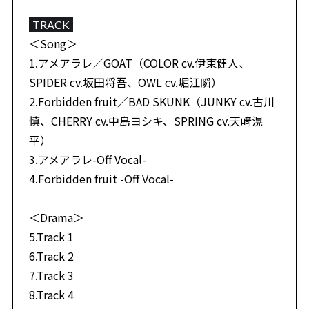
TRACK
＜Song＞
1.アメアラレ／GOAT（COLOR cv.伊東健人、
SPIDER cv.坂田将吾、OWL cv.堀江瞬）
2.Forbidden fruit／BAD SKUNK（JUNKY cv.古川
慎、CHERRY cv.中島ヨシキ、SPRING cv.天﨑滉
平）
3.アメアラレ-Off Vocal-
4.Forbidden fruit -Off Vocal-
＜Drama＞
5.Track 1
6.Track 2
7.Track 3
8.Track 4