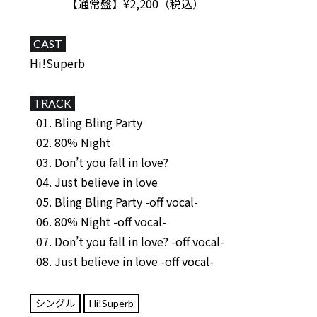
【通常盤】¥2,200（税込）
CAST
Hi!Superb
TRACK
Bling Bling Party
80% Night
Don’t you fall in love?
Just believe in love
Bling Bling Party -off vocal-
80% Night -off vocal-
Don’t you fall in love? -off vocal-
Just believe in love -off vocal-
シングル
Hi!Superb