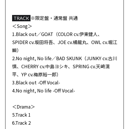
※限定盤・通常盤 共通
TRACK
＜Song＞
1.Black out／GOAT（COLOR cv.伊東健人、
SPIDER cv.坂田将吾、JOE cv.橘龍丸、OWL cv.堀江
瞬）
2.No night, No life／BAD SKUNK（JUNKY cv.古川
慎、CHERRY cv.中島ヨシキ、SPRING cv.天﨑滉
平、YP cv.梅原裕一郎）
3.Black out -Off Vocal-
4.No night, No life -Off Vocal-
＜Drama＞
5.Track 1
6.Track 2