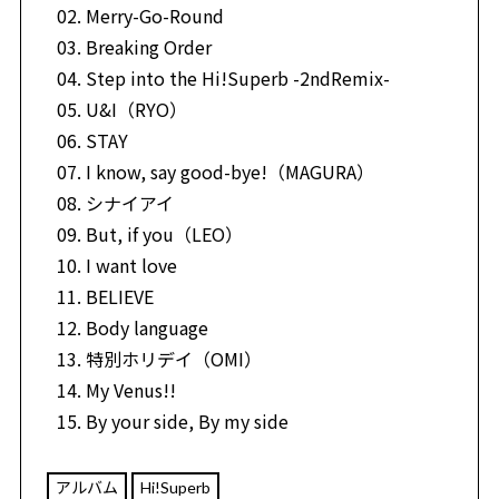
Merry-Go-Round
Breaking Order
Step into the Hi!Superb -2ndRemix-
U&I（RYO）
STAY
I know, say good-bye!（MAGURA）
シナイアイ
But, if you（LEO）
I want love
BELIEVE
Body language
特別ホリデイ（OMI）
My Venus!!
By your side, By my side
アルバム
Hi!Superb