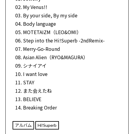
My Venus!!
By your side, By my side
Body language
MOTETAIZM（LEO&OMI）
Step into the Hi!Superb -2ndRemix-
Merry-Go-Round
Asian Alien（RYO&MAGURA）
シナイアイ
I want love
STAY
また会えたね
BELIEVE
Breaking Order
アルバム
Hi!Superb