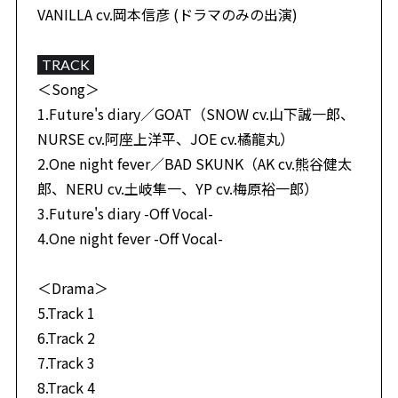
VANILLA cv.岡本信彦 (ドラマのみの出演)
TRACK
＜Song＞
1.Future's diary／GOAT（SNOW cv.山下誠一郎、
NURSE cv.阿座上洋平、JOE cv.橘龍丸）
2.One night fever／BAD SKUNK（AK cv.熊谷健太
郎、NERU cv.土岐隼一、YP cv.梅原裕一郎）
3.Future's diary -Off Vocal-
4.One night fever -Off Vocal-
＜Drama＞
5.Track 1
6.Track 2
7.Track 3
8.Track 4