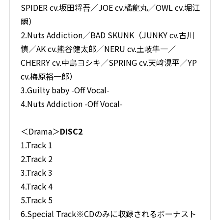
SPIDER cv.坂田将吾／JOE cv.橘龍丸／OWL cv.堀江
瞬）
2.Nuts Addiction／BAD SKUNK（JUNKY cv.古川
慎／AK cv.熊谷健太郎／NERU cv.土岐隼一／
CHERRY cv.中島ヨシキ／SPRING cv.天﨑滉平／YP
cv.梅原裕一郎）
3.Guilty baby -Off Vocal-
4.Nuts Addiction -Off Vocal-
＜Drama＞
DISC2
1.Track 1
2.Track 2
3.Track 3
4.Track 4
5.Track 5
6.Special Track※CDのみに収録されるボーナスト