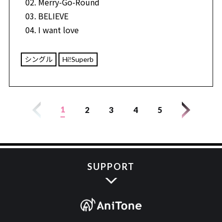
Merry-Go-Round
BELIEVE
I want love
シングル
Hi!Superb
1
2
3
4
5
SUPPORT