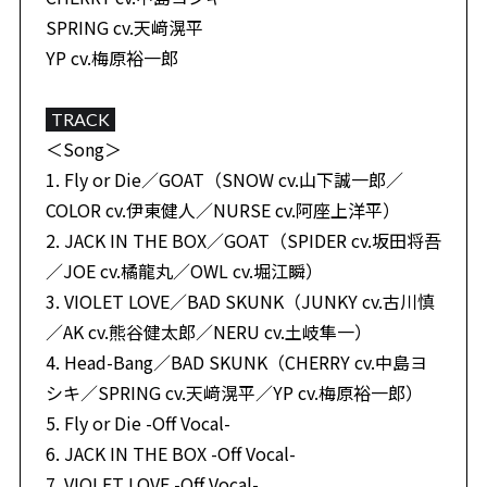
SPRING cv.天﨑滉平
YP cv.梅原裕一郎
TRACK
＜Song＞
1. Fly or Die／GOAT（SNOW cv.山下誠一郎／
COLOR cv.伊東健人／NURSE cv.阿座上洋平）
2. JACK IN THE BOX／GOAT（SPIDER cv.坂田将吾
／JOE cv.橘龍丸／OWL cv.堀江瞬）
3. VIOLET LOVE／BAD SKUNK（JUNKY cv.古川慎
／AK cv.熊谷健太郎／NERU cv.土岐隼一）
4. Head-Bang／BAD SKUNK（CHERRY cv.中島ヨ
シキ／SPRING cv.天﨑滉平／YP cv.梅原裕一郎）
5. Fly or Die -Off Vocal-
6. JACK IN THE BOX -Off Vocal-
7. VIOLET LOVE -Off Vocal-