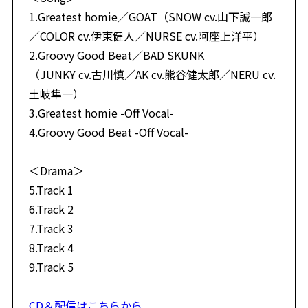
1.Greatest homie／GOAT（SNOW cv.山下誠一郎
／COLOR cv.伊東健人／NURSE cv.阿座上洋平）
2.Groovy Good Beat／BAD SKUNK
（JUNKY cv.古川慎／AK cv.熊谷健太郎／NERU cv.
土岐隼一）
3.Greatest homie -Off Vocal-
4.Groovy Good Beat -Off Vocal-
＜Drama＞
5.Track 1
6.Track 2
7.Track 3
8.Track 4
9.Track 5
CD＆配信はこちらから