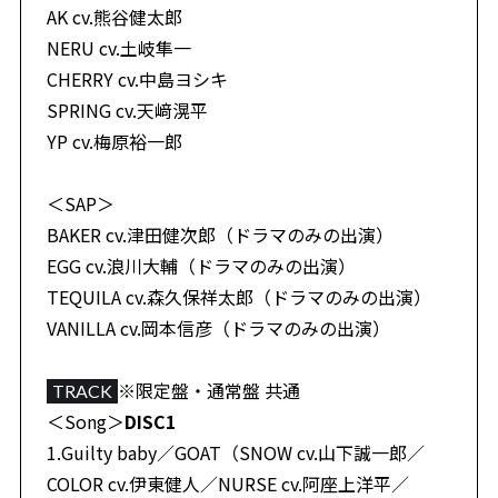
AK cv.熊谷健太郎
NERU cv.土岐隼一
CHERRY cv.中島ヨシキ
SPRING cv.天﨑滉平
YP cv.梅原裕一郎
＜SAP＞
BAKER cv.津田健次郎（ドラマのみの出演）
EGG cv.浪川大輔（ドラマのみの出演）
TEQUILA cv.森久保祥太郎（ドラマのみの出演）
VANILLA cv.岡本信彦（ドラマのみの出演）
※限定盤・通常盤 共通
TRACK
＜Song＞
DISC1
1.Guilty baby／GOAT（SNOW cv.山下誠一郎／
COLOR cv.伊東健人／NURSE cv.阿座上洋平／