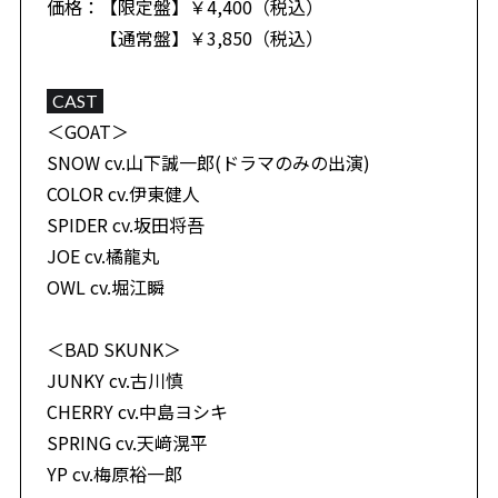
価格：【限定盤】￥4,400（税込）
【通常盤】￥3,850（税込）
CAST
＜GOAT＞
SNOW cv.山下誠一郎(ドラマのみの出演)
COLOR cv.伊東健人
SPIDER cv.坂田将吾
JOE cv.橘龍丸
OWL cv.堀江瞬
＜BAD SKUNK＞
JUNKY cv.古川慎
CHERRY cv.中島ヨシキ
SPRING cv.天﨑滉平
YP cv.梅原裕一郎