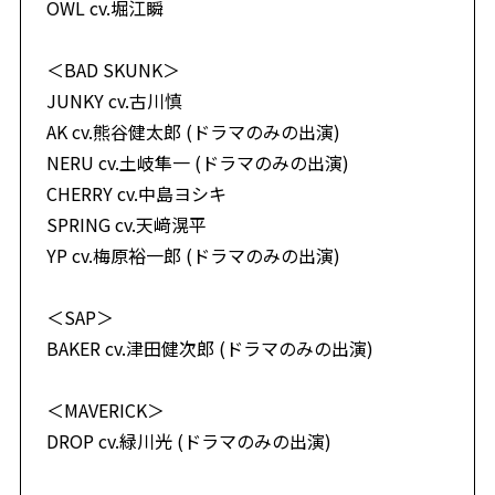
OWL cv.堀江瞬
＜BAD SKUNK＞
JUNKY cv.古川慎
AK cv.熊谷健太郎 (ドラマのみの出演)
NERU cv.土岐隼一 (ドラマのみの出演)
CHERRY cv.中島ヨシキ
SPRING cv.天﨑滉平
YP cv.梅原裕一郎 (ドラマのみの出演)
＜SAP＞
BAKER cv.津田健次郎 (ドラマのみの出演)
＜MAVERICK＞
DROP cv.緑川光 (ドラマのみの出演)