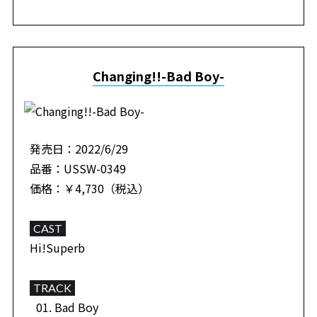
Changing!!-Bad Boy-
発売日：2022/6/29
品番：USSW-0349
価格：￥4,730（税込）
CAST
Hi!Superb
TRACK
Bad Boy