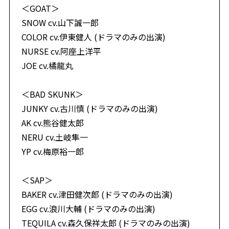
＜GOAT＞
SNOW cv.山下誠一郎
COLOR cv.伊東健人 (ドラマのみの出演)
NURSE cv.阿座上洋平
JOE cv.橘龍丸
＜BAD SKUNK＞
JUNKY cv.古川慎 (ドラマのみの出演)
AK cv.熊谷健太郎
NERU cv.土岐隼一
YP cv.梅原裕一郎
＜SAP＞
BAKER cv.津田健次郎 (ドラマのみの出演)
EGG cv.浪川大輔 (ドラマのみの出演)
TEQUILA cv.森久保祥太郎 (ドラマのみの出演)