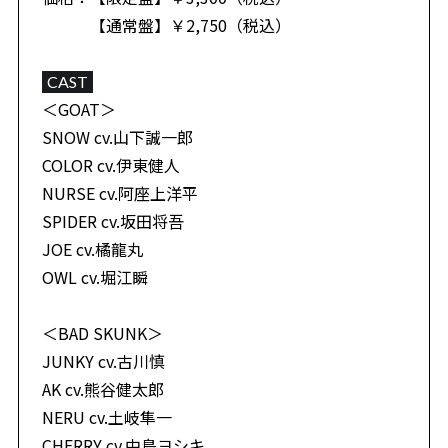
【通常盤】￥2,750（税込）
CAST
＜GOAT＞
SNOW cv.山下誠一郎
COLOR cv.伊東健人
NURSE cv.阿座上洋平
SPIDER cv.坂田将吾
JOE cv.橘龍丸
OWL cv.堀江瞬
＜BAD SKUNK＞
JUNKY cv.古川慎
AK cv.熊谷健太郎
NERU cv.土岐隼一
CHERRY cv.中島ヨシキ