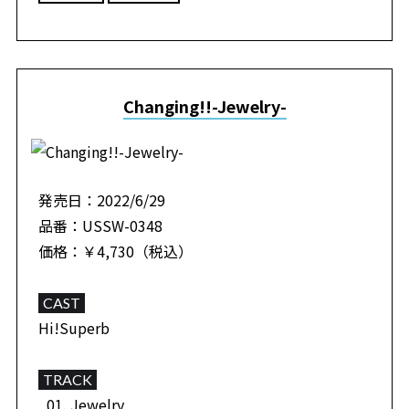
Changing!!-Jewelry-
発売日：2022/6/29
品番：USSW-0348
価格：￥4,730（税込）
CAST
Hi!Superb
TRACK
Jewelry